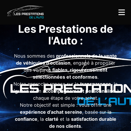
Les Prestations de
l'Auto :
Nous sommes des
professionnels de la vente
de véhicules d’occasion
, engagé à proposer
des voitures
fiables, rigoureusement
sélectionnées et conformes
.
Notre approche repose sur la
transparence
, la
rigueur
et un
accompagnement personnalisé
à
chaque étape de votre achat.
Notre objectif est simple : vous offrir une
expérience d’achat sereine
, basée sur la
confiance
, la
clarté
et la
satisfaction durable
de nos clients
.